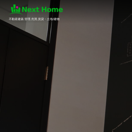
不動産建築,管理,売買,賃貸・土地/建物