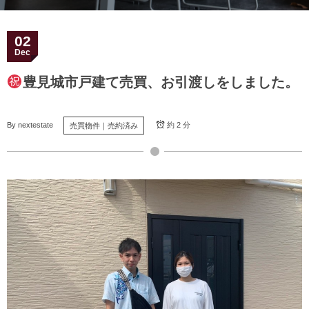
02
Dec
豊見城市戸建て売買、お引渡しをしました。
By
nextestate
約 2 分
売買物件｜売約済み