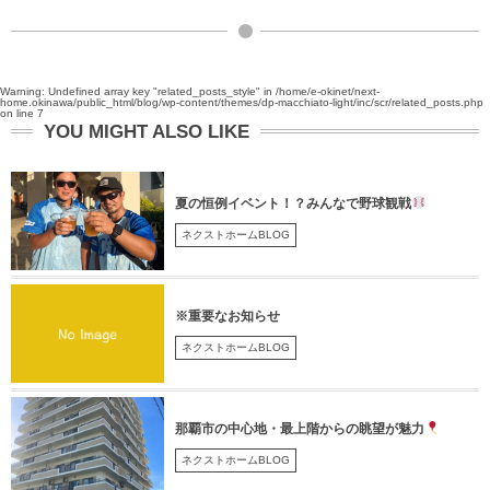
Warning
: Undefined array key "related_posts_style" in
/home/e-okinet/next-
home.okinawa/public_html/blog/wp-content/themes/dp-macchiato-light/inc/scr/related_posts.php
on line
7
YOU MIGHT ALSO LIKE
夏の恒例イベント！？みんなで野球観戦
ネクストホームBLOG
※重要なお知らせ
ネクストホームBLOG
那覇市の中心地・最上階からの眺望が魅力
ネクストホームBLOG