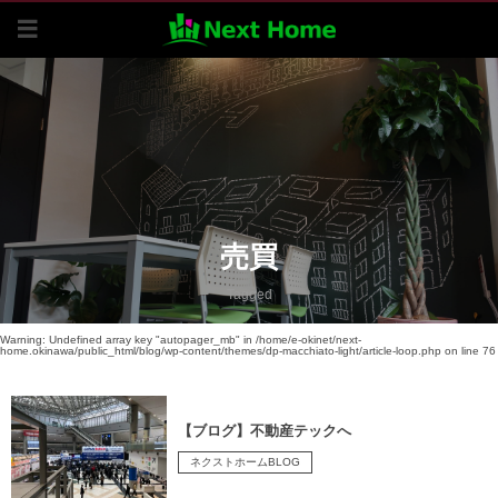
売買
Tagged
Warning
: Undefined array key "autopager_mb" in
/home/e-okinet/next-
home.okinawa/public_html/blog/wp-content/themes/dp-macchiato-light/article-loop.php
on line
76
【ブログ】不動産テックへ
ネクストホームBLOG